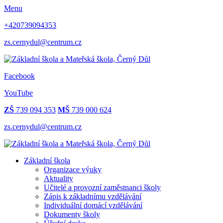
Menu
+420739094353
zs.cernydul@centrum.cz
Facebook
YouTube
ZŠ
739 094 353
MŠ
739 000 624
zs.cernydul@centrum.cz
Základní škola
Organizace výuky
Aktuality
Učitelé a provozní zaměstnanci školy
Zápis k základnímu vzdělávání
Individuální domácí vzdělávání
Dokumenty školy