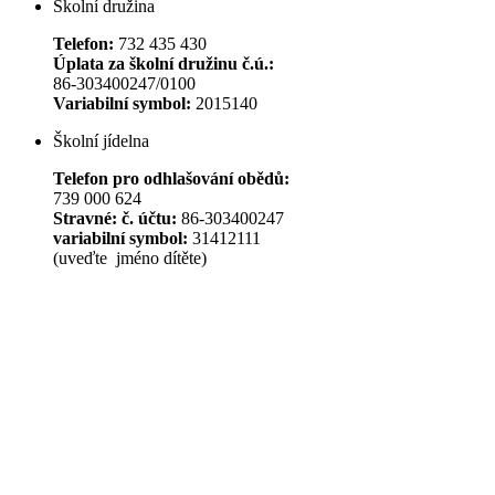
Školní družina
Telefon:
732 435 430
Úplata za školní družinu č.ú.:
86-303400247/0100
Variabilní symbol:
2015140
Školní jídelna
Telefon pro odhlašování obědů:
739 000 624
Stravné: č. účtu:
86-303400247
variabilní symbol:
31412111
(uveďte jméno dítěte)