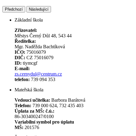
Předchozí
Následující
Základní škola
Zřizovatel:
Městys Černý Důl 48, 543 44
Ředitelka:
Mgr. Naděžda Bachtíková
IČO:
75016079
DIČ:
CZ 75016079
ID:
tiymcgf
E-mail:
zs.cernydul@centrum.cz
telefon:
739 094 353
Mateřská škola
Vedoucí učitelka:
Barbora Barátová
Telefon:
739 000 624, 732 435 403
Úplata za MŠ: č.ú.:
86-303400247/0100
Variabilní symbol pro úplatu
MŠ:
201576