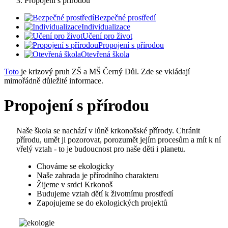
Propojení s přírodou
Bezpečné prostředí
Individualizace
Učení pro život
Propojení s přírodou
Otevřená škola
Toto
je krizový pruh ZŠ a MŠ Černý Důl. Zde se vkládají
mimořádně důležité informace.
Propojení s přírodou
Naše škola se nachází v lůně krkonošské přírody. Chránit
přírodu, umět ji pozorovat, porozumět jejím procesům a mít k ní
vřelý vztah - to je budoucnost pro naše děti i planetu.
Chováme se ekologicky
Naše zahrada je přírodního charakteru
Žijeme v srdci Krkonoš
Budujeme vztah dětí k životnímu prostředí
Zapojujeme se do ekologických projektů