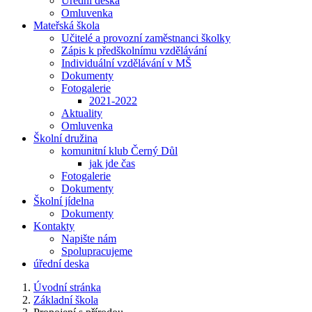
Úřední deska
Omluvenka
Mateřská škola
Učitelé a provozní zaměstnanci školky
Zápis k předškolnímu vzdělávání
Individuální vzdělávání v MŠ
Dokumenty
Fotogalerie
2021-2022
Aktuality
Omluvenka
Školní družina
komunitní klub Černý Důl
jak jde čas
Fotogalerie
Dokumenty
Školní jídelna
Dokumenty
Kontakty
Napište nám
Spolupracujeme
úřední deska
Úvodní stránka
Základní škola