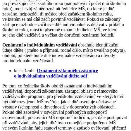
po převažující část školního roku (nadpoloviční počet dnů školního
roku), musí svůj záměr oznámit ředitelce MŠ, do které je dítě
zapsáno, nejpozději tři měsíce před začátkem školního roku,
ve kterém se má dítě začít povinně vzdělávat. Pokud se zákonný
zástupce rozhodne začít své dítě individuálně vzdělávat v průběhu
školního roku, musí to písemně oznámit ředitelce MŠ, ve které
se jeho dítě vzdělává a vyčkat do doručení oznámení řediteli.
Oznámení o individuálním vzdělávání
obsahuje identifikační
údaje dítěte ( jméno a příjmení, rodné číslo, místo trvalého pobytu),
období, po které bude dítě individuálně vzděláváno a důvody
pro individuální vzdělávánÍ.
ke stažení:
Oznámení zákonného zástupce
o individuálním vzdělávání dítěte.pdf
Po tom, co ředitelka školy obdrží oznámení o individuálním
vzdělávání, doporučí zákonnému zástupci oblasti z rámcového
vzdělávacího programu pro předškolní vzdělávání, ve kterých má
být dítě rozvíjeno. MŠ ověřuje, jak si dítě osvojuje očekávané
výstupy (schopnosti a dovednosti) v doporučených oblastech.
Pokud dítě zaostává v osvojování potřebných schopností
s dovedností, pracovníci MŠ doporučí rodičům, jak dále postupovat
při vzdělávání, aby jejich dítě bylo co nejlépe podpořeno. MŠ
ve svém školním řádu stanoví termíny a způsob ověřování, přičemž