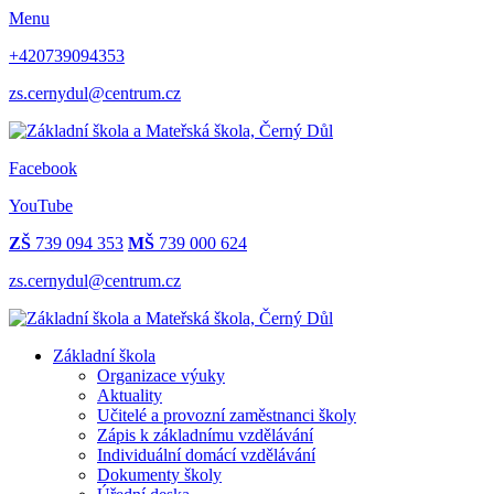
Menu
+420739094353
zs.cernydul@centrum.cz
Facebook
YouTube
ZŠ
739 094 353
MŠ
739 000 624
zs.cernydul@centrum.cz
Základní škola
Organizace výuky
Aktuality
Učitelé a provozní zaměstnanci školy
Zápis k základnímu vzdělávání
Individuální domácí vzdělávání
Dokumenty školy