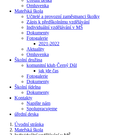
Úřední deska
Omluvenka
Mateřská škola
Učitelé a provozní zaměstnanci školky
Zápis k předškolnímu vzdělávání
Individuální vzdělávání v MŠ
Dokumenty
Fotogalerie
2021-2022
Aktuality
Omluvenka
Školní družina
komunitní klub Černý Důl
jak jde čas
Fotogalerie
Dokumenty
Školní jídelna
Dokumenty
Kontakty
Napište nám
Spolupracujeme
úřední deska
Úvodní stránka
Mateřská škola