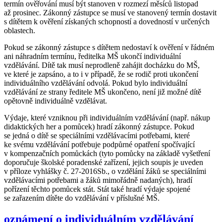
termín ověřování musí být stanoven v rozmezí měsíců listopad
až prosinec. Zákonný zástupce se musí ve stanovený termín dostavit
s dítětem k ověření získaných schopností a dovedností v určených
oblastech.
Pokud se zákonný zástupce s dítětem nedostaví k ověření v řádném
ani náhradním termínu, ředitelka MŠ ukončí individuální
vzdělávání. Dítě tak musí neprodleně zahájit docházku do MŠ,
ve které je zapsáno, a to i v případě, že se rodič proti ukončení
individuálního vzdělávání odvolá. Pokud bylo individuální
vzdělávání ze strany ředitele MŠ ukončeno, není již možné dítě
opětovně individuálně vzdělávat.
Výdaje, které vzniknou při individuálním vzdělávání (např. nákup
didaktických her a pomůcek) hradí zákonný zástupce. Pokud
se jedná o dítě se speciálními vzdělávacími potřebami, které
ke svému vzdělávání potřebuje podpůrné opatření spočívající
v kompenzačních pomůckách (tyto pomůcky na základě vyšetření
doporučuje školské poradenské zařízení, jejich soupis je uveden
v příloze vyhlášky č. 27-2016Sb., o vzdělání žáků se speciálními
vzdělávacími potřebami a žáků mimořádně nadaných), hradí
pořízení těchto pomůcek stát. Stát také hradí výdaje spojené
se zařazením dítěte do vzdělávání v příslušné MŠ.
oznámení o individuálním vzdělávání