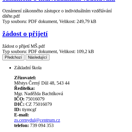
Oznámení zákonného zástupce o individuálním vzdělávání
dítěte.pdf
Typ souboru: PDF dokument, Velikost: 249,79 kB
žádost o přijetí
žádost o přijetí MŠ.pdf
Typ souboru: PDF dokument, Velikost: 109,2 kB
Předchozí
Následující
Základní škola
Zřizovatel:
Městys Černý Důl 48, 543 44
Ředitelka:
Mgr. Naděžda Bachtíková
IČO:
75016079
DIČ:
CZ 75016079
ID:
tiymcgf
E-mail:
zs.cernydul@centrum.cz
telefon:
739 094 353