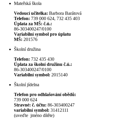
Mateřská škola
Vedoucí učitelka:
Barbora Barátová
Telefon:
739 000 624, 732 435 403
Úplata za MŠ: č.ú.:
86-303400247/0100
Variabilní symbol pro úplatu
MŠ:
201576
Školní družina
Telefon:
732 435 430
Úplata za školní družinu č.ú.:
86-303400247/0100
Variabilní symbol:
2015140
Školní jídelna
Telefon pro odhlašování obědů:
739 000 624
Stravné: č. účtu:
86-303400247
variabilní symbol:
31412111
(uveďte jméno dítěte)