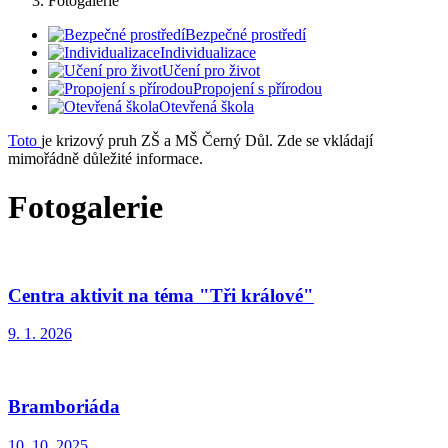
Fotogalerie
Bezpečné prostředí
Individualizace
Učení pro život
Propojení s přírodou
Otevřená škola
Toto
je krizový pruh ZŠ a MŠ Černý Důl. Zde se vkládají
mimořádně důležité informace.
Fotogalerie
Centra aktivit na téma "Tři králové"
9. 1. 2026
Bramboriáda
10. 10. 2025