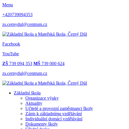
Menu
+420739094353
zs.cernydul@centrum.cz
Facebook
YouTube
ZŠ
739 094 353
MŠ
739 000 624
zs.cernydul@centrum.cz
Základní škola
Organizace výuky
Aktuality
Učitelé a provozní zaměstnanci školy
Zápis k základnímu vzdělávání
Individuální domácí vzdělávání
Dokumenty školy