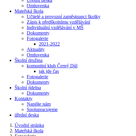
Úřední deska
Omluvenka
Mateřská škola
Učitelé a provozní zaměstnanci školky
Zápis k předškolnímu vzdělávání
Individuální vzdělávání v MŠ
Dokumenty
Fotogalerie
2021-2022
Aktuality
Omluvenka
Školní družina
komunitní klub Černý Důl
jak jde čas
Fotogalerie
Dokumenty
Školní jídelna
Dokumenty
Kontakty
Napište nám
Spolupracujeme
úřední deska
Úvodní stránka
Mateřská škola