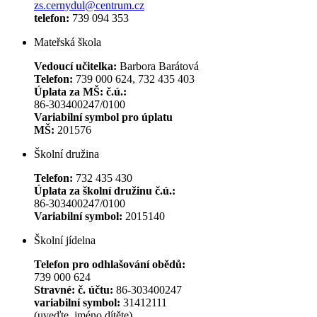
zs.cernydul@centrum.cz
telefon:
739 094 353
Mateřská škola
Vedoucí učitelka:
Barbora Barátová
Telefon:
739 000 624, 732 435 403
Úplata za MŠ: č.ú.:
86-303400247/0100
Variabilní symbol pro úplatu
MŠ:
201576
Školní družina
Telefon:
732 435 430
Úplata za školní družinu č.ú.:
86-303400247/0100
Variabilní symbol:
2015140
Školní jídelna
Telefon pro odhlašování obědů:
739 000 624
Stravné: č. účtu:
86-303400247
variabilní symbol:
31412111
(uveďte jméno dítěte)