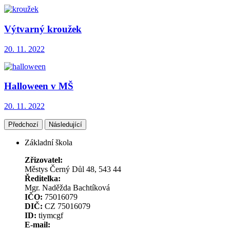
Výtvarný kroužek
20. 11. 2022
Halloween v MŠ
20. 11. 2022
Předchozí
Následující
Základní škola
Zřizovatel:
Městys Černý Důl 48, 543 44
Ředitelka:
Mgr. Naděžda Bachtíková
IČO:
75016079
DIČ:
CZ 75016079
ID:
tiymcgf
E-mail: