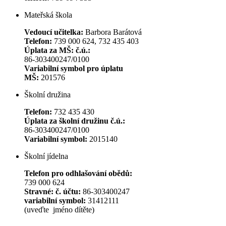
Mateřská škola
Vedoucí učitelka:
Barbora Barátová
Telefon:
739 000 624, 732 435 403
Úplata za MŠ: č.ú.:
86-303400247/0100
Variabilní symbol pro úplatu
MŠ:
201576
Školní družina
Telefon:
732 435 430
Úplata za školní družinu č.ú.:
86-303400247/0100
Variabilní symbol:
2015140
Školní jídelna
Telefon pro odhlašování obědů:
739 000 624
Stravné: č. účtu:
86-303400247
variabilní symbol:
31412111
(uveďte jméno dítěte)