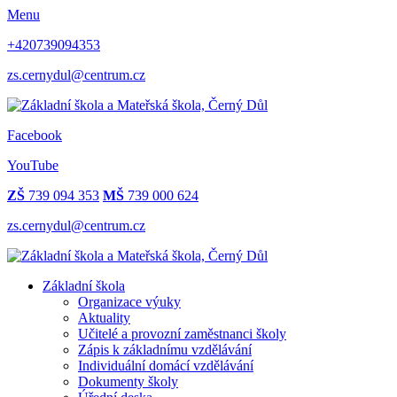
Menu
+420739094353
zs.cernydul@centrum.cz
Facebook
YouTube
ZŠ
739 094 353
MŠ
739 000 624
zs.cernydul@centrum.cz
Základní škola
Organizace výuky
Aktuality
Učitelé a provozní zaměstnanci školy
Zápis k základnímu vzdělávání
Individuální domácí vzdělávání
Dokumenty školy