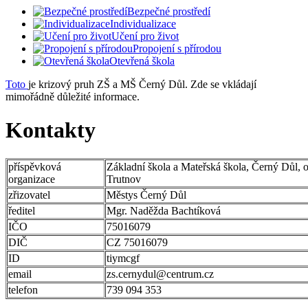
Bezpečné prostředí
Individualizace
Učení pro život
Propojení s přírodou
Otevřená škola
Toto
je krizový pruh ZŠ a MŠ Černý Důl. Zde se vkládají
mimořádně důležité informace.
Kontakty
příspěvková
Základní škola a Mateřská škola, Černý Důl, 
organizace
Trutnov
zřizovatel
Městys Černý Důl
ředitel
Mgr. Naděžda Bachtíková
IČO
75016079
DIČ
CZ 75016079
ID
tiymcgf
email
zs.cernydul@centrum.cz
telefon
739 094 353