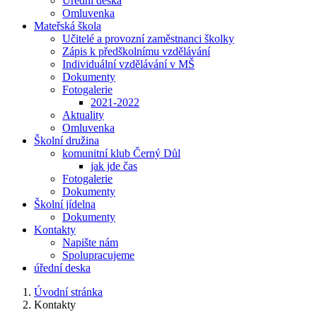
Úřední deska
Omluvenka
Mateřská škola
Učitelé a provozní zaměstnanci školky
Zápis k předškolnímu vzdělávání
Individuální vzdělávání v MŠ
Dokumenty
Fotogalerie
2021-2022
Aktuality
Omluvenka
Školní družina
komunitní klub Černý Důl
jak jde čas
Fotogalerie
Dokumenty
Školní jídelna
Dokumenty
Kontakty
Napište nám
Spolupracujeme
úřední deska
Úvodní stránka
Kontakty