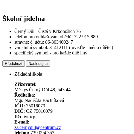
Školní jídelna
Černý Důl - Čistá v Krkonoších 76
telefon pro odhlašování obědů: 722 915 889
stravné: č. účtu: 86-303400247
variabilní symbol: 31412111 ( uveďte jméno dítěte )
specifický symbol - pro každé dítě jiný
Předchozí
Následující
Základní škola
Zřizovatel:
Městys Černý Důl 48, 543 44
Ředitelka:
Mgr. Naděžda Bachtíková
IČO:
75016079
DIČ:
CZ 75016079
ID:
tiymcgf
E-mail:
zs.cernydul@centrum.cz
telefon:
739 094 353