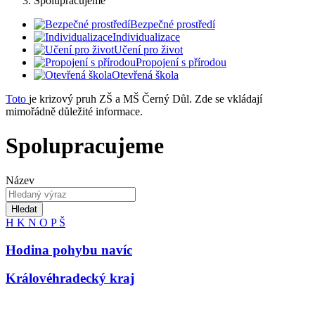
Spolupracujeme
Bezpečné prostředí
Individualizace
Učení pro život
Propojení s přírodou
Otevřená škola
Toto
je krizový pruh ZŠ a MŠ Černý Důl. Zde se vkládají
mimořádně důležité informace.
Spolupracujeme
Název
Hledat
H
K
N
O
P
Š
Hodina pohybu navíc
Královéhradecký kraj