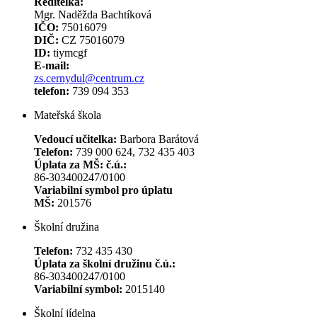
Ředitelka:
Mgr. Naděžda Bachtíková
IČO:
75016079
DIČ:
CZ 75016079
ID:
tiymcgf
E-mail:
zs.cernydul@centrum.cz
telefon:
739 094 353
Mateřská škola
Vedoucí učitelka:
Barbora Barátová
Telefon:
739 000 624, 732 435 403
Úplata za MŠ: č.ú.:
86-303400247/0100
Variabilní symbol pro úplatu
MŠ:
201576
Školní družina
Telefon:
732 435 430
Úplata za školní družinu č.ú.:
86-303400247/0100
Variabilní symbol:
2015140
Školní jídelna