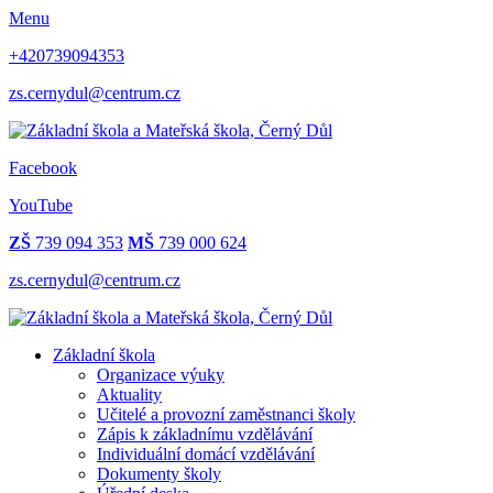
Menu
+420739094353
zs.cernydul@centrum.cz
Facebook
YouTube
ZŠ
739 094 353
MŠ
739 000 624
zs.cernydul@centrum.cz
Základní škola
Organizace výuky
Aktuality
Učitelé a provozní zaměstnanci školy
Zápis k základnímu vzdělávání
Individuální domácí vzdělávání
Dokumenty školy