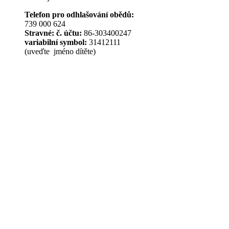
Telefon pro odhlašování obědů:
739 000 624
Stravné: č. účtu:
86-303400247
variabilní symbol:
31412111
(uveďte jméno dítěte)