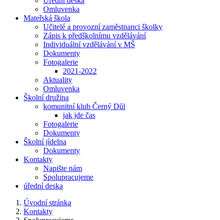
Úřední deska
Omluvenka
Mateřská škola
Učitelé a provozní zaměstnanci školky
Zápis k předškolnímu vzdělávání
Individuální vzdělávání v MŠ
Dokumenty
Fotogalerie
2021-2022
Aktuality
Omluvenka
Školní družina
komunitní klub Černý Důl
jak jde čas
Fotogalerie
Dokumenty
Školní jídelna
Dokumenty
Kontakty
Napište nám
Spolupracujeme
úřední deska
Úvodní stránka
Kontakty