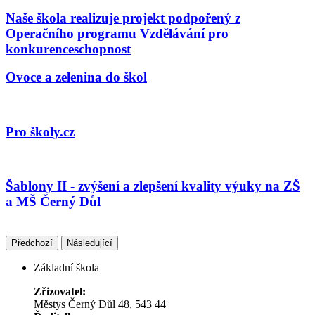
Naše škola realizuje projekt podpořený z
Operačního programu Vzdělávání pro
konkurenceschopnost
Ovoce a zelenina do škol
Pro školy.cz
Šablony II - zvýšení a zlepšení kvality výuky na ZŠ
a MŠ Černý Důl
Předchozí
Následující
Základní škola
Zřizovatel:
Městys Černý Důl 48, 543 44