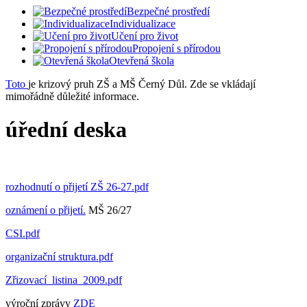
Bezpečné prostředí
Individualizace
Učení pro život
Propojení s přírodou
Otevřená škola
Toto
je krizový pruh ZŠ a MŠ Černý Důl. Zde se vkládají
mimořádně důležité informace.
úřední deska
rozhodnutí o přijetí ZŠ 26-27.pdf
oznámení o přijetí.
MŠ 26/27
CSI.pdf
organizační struktura.pdf
Zřizovací_listina_2009.pdf
výroční zprávy
ZDE