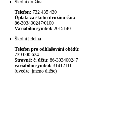
Školní družina
Telefon:
732 435 430
Úplata za školní družinu č.ú.:
86-303400247/0100
Variabilní symbol:
2015140
Školní jídelna
Telefon pro odhlašování obědů:
739 000 624
Stravné: č. účtu:
86-303400247
variabilní symbol:
31412111
(uveďte jméno dítěte)