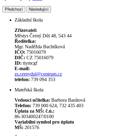
Předchozí
Následující
Základní škola
Zřizovatel:
Městys Černý Důl 48, 543 44
Ředitelka:
Mgr. Naděžda Bachtíková
IČO:
75016079
DIČ:
CZ 75016079
ID:
tiymcgf
E-mail:
zs.cernydul@centrum.cz
telefon:
739 094 353
Mateřská škola
Vedoucí učitelka:
Barbora Barátová
Telefon:
739 000 624, 732 435 403
Úplata za MŠ: č.ú.:
86-303400247/0100
Variabilní symbol pro úplatu
MŠ:
201576