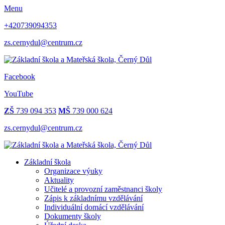
Menu
+420739094353
zs.cernydul@centrum.cz
Facebook
YouTube
ZŠ
739 094 353
MŠ
739 000 624
zs.cernydul@centrum.cz
Základní škola
Organizace výuky
Aktuality
Učitelé a provozní zaměstnanci školy
Zápis k základnímu vzdělávání
Individuální domácí vzdělávání
Dokumenty školy