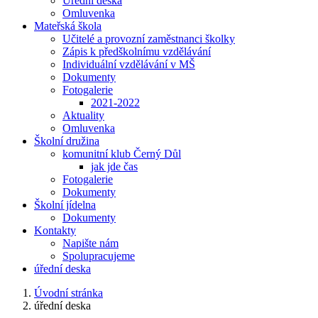
Úřední deska
Omluvenka
Mateřská škola
Učitelé a provozní zaměstnanci školky
Zápis k předškolnímu vzdělávání
Individuální vzdělávání v MŠ
Dokumenty
Fotogalerie
2021-2022
Aktuality
Omluvenka
Školní družina
komunitní klub Černý Důl
jak jde čas
Fotogalerie
Dokumenty
Školní jídelna
Dokumenty
Kontakty
Napište nám
Spolupracujeme
úřední deska
Úvodní stránka
úřední deska