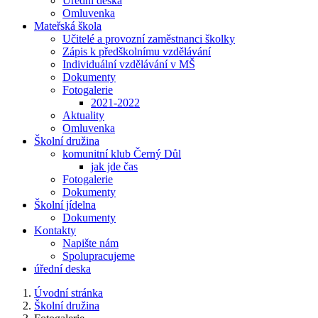
Úřední deska
Omluvenka
Mateřská škola
Učitelé a provozní zaměstnanci školky
Zápis k předškolnímu vzdělávání
Individuální vzdělávání v MŠ
Dokumenty
Fotogalerie
2021-2022
Aktuality
Omluvenka
Školní družina
komunitní klub Černý Důl
jak jde čas
Fotogalerie
Dokumenty
Školní jídelna
Dokumenty
Kontakty
Napište nám
Spolupracujeme
úřední deska
Úvodní stránka
Školní družina