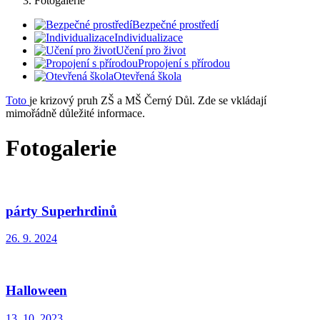
Fotogalerie
Bezpečné prostředí
Individualizace
Učení pro život
Propojení s přírodou
Otevřená škola
Toto
je krizový pruh ZŠ a MŠ Černý Důl. Zde se vkládají
mimořádně důležité informace.
Fotogalerie
párty Superhrdinů
26. 9. 2024
Halloween
13. 10. 2023