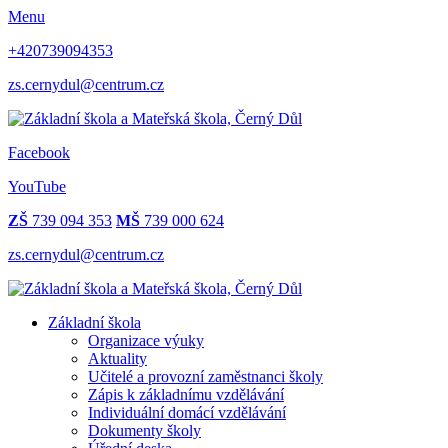
Menu
+420739094353
zs.cernydul@centrum.cz
Facebook
YouTube
ZŠ
739 094 353
MŠ
739 000 624
zs.cernydul@centrum.cz
Základní škola
Organizace výuky
Aktuality
Učitelé a provozní zaměstnanci školy
Zápis k základnímu vzdělávání
Individuální domácí vzdělávání
Dokumenty školy