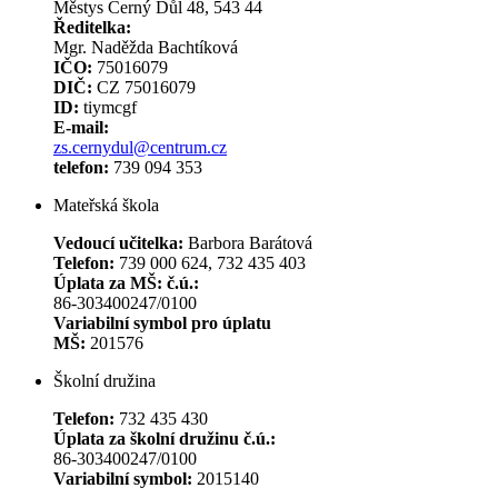
Městys Černý Důl 48, 543 44
Ředitelka:
Mgr. Naděžda Bachtíková
IČO:
75016079
DIČ:
CZ 75016079
ID:
tiymcgf
E-mail:
zs.cernydul@centrum.cz
telefon:
739 094 353
Mateřská škola
Vedoucí učitelka:
Barbora Barátová
Telefon:
739 000 624, 732 435 403
Úplata za MŠ: č.ú.:
86-303400247/0100
Variabilní symbol pro úplatu
MŠ:
201576
Školní družina
Telefon:
732 435 430
Úplata za školní družinu č.ú.:
86-303400247/0100
Variabilní symbol:
2015140