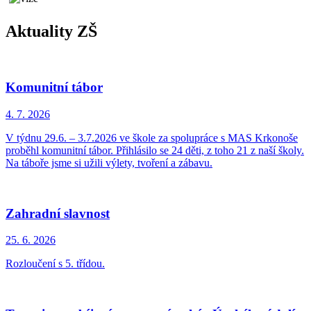
Aktuality ZŠ
Komunitní tábor
4. 7.
2026
V týdnu 29.6. – 3.7.2026 ve škole za spolupráce s MAS Krkonoše
proběhl komunitní tábor. Přihlásilo se 24 děti, z toho 21 z naší školy.
Na táboře jsme si užili výlety, tvoření a zábavu.
Zahradní slavnost
25. 6.
2026
Rozloučení s 5. třídou.