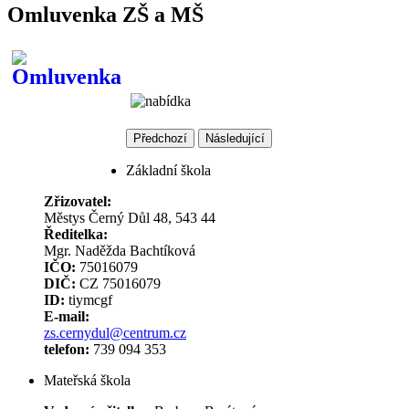
Omluvenka ZŠ a MŠ
Předchozí
Následující
Základní škola
Zřizovatel:
Městys Černý Důl 48, 543 44
Ředitelka:
Mgr. Naděžda Bachtíková
IČO:
75016079
DIČ:
CZ 75016079
ID:
tiymcgf
E-mail:
zs.cernydul@centrum.cz
telefon:
739 094 353
Mateřská škola