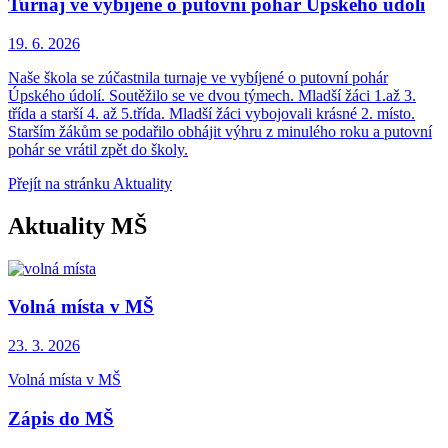
Turnaj ve vybíjené o putovní pohár Úpského údolí
19. 6.
2026
Naše škola se zúčastnila turnaje ve vybíjené o putovní pohár
Úpského údolí. Soutěžilo se ve dvou týmech. Mladší žáci 1.až 3.
třída a starší 4. až 5.třída. Mladší žáci vybojovali krásné 2. místo.
Starším žákům se podařilo obhájit výhru z minulého roku a putovní
pohár se vrátil zpět do školy.
Přejít na stránku Aktuality
Aktuality MŠ
Volná místa v MŠ
23. 3.
2026
Volná místa v MŠ
Zápis do MŠ