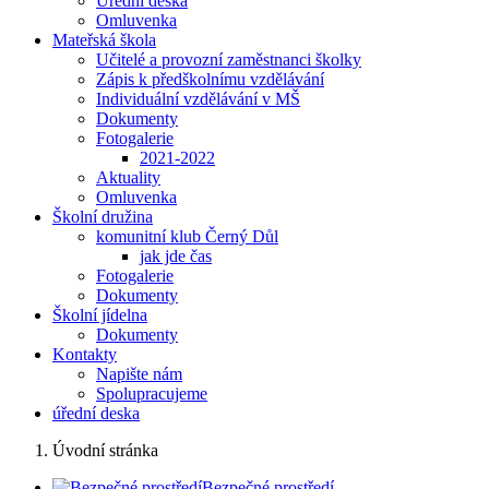
Úřední deska
Omluvenka
Mateřská škola
Učitelé a provozní zaměstnanci školky
Zápis k předškolnímu vzdělávání
Individuální vzdělávání v MŠ
Dokumenty
Fotogalerie
2021-2022
Aktuality
Omluvenka
Školní družina
komunitní klub Černý Důl
jak jde čas
Fotogalerie
Dokumenty
Školní jídelna
Dokumenty
Kontakty
Napište nám
Spolupracujeme
úřední deska
Úvodní stránka
Bezpečné prostředí