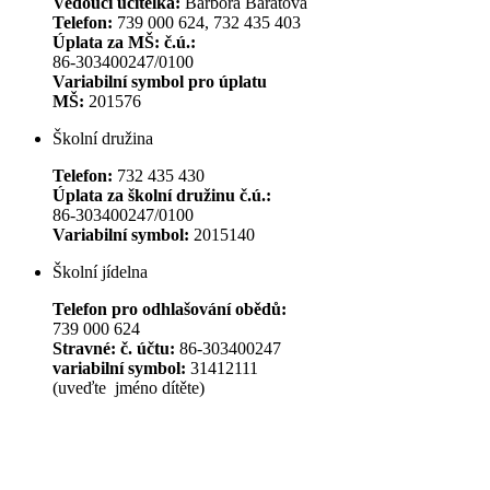
Vedoucí učitelka:
Barbora Barátová
Telefon:
739 000 624, 732 435 403
Úplata za MŠ: č.ú.:
86-303400247/0100
Variabilní symbol pro úplatu
MŠ:
201576
Školní družina
Telefon:
732 435 430
Úplata za školní družinu č.ú.:
86-303400247/0100
Variabilní symbol:
2015140
Školní jídelna
Telefon pro odhlašování obědů:
739 000 624
Stravné: č. účtu:
86-303400247
variabilní symbol:
31412111
(uveďte jméno dítěte)