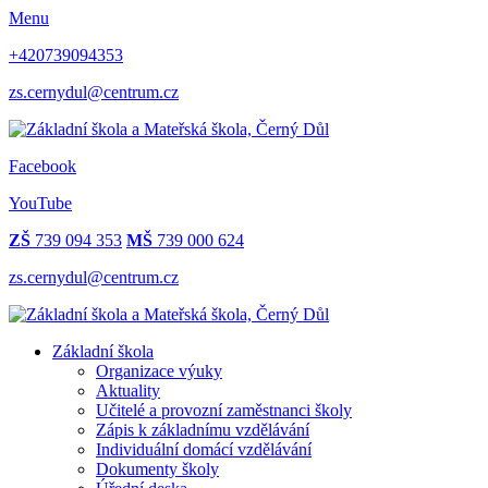
Menu
+420739094353
zs.cernydul@centrum.cz
Facebook
YouTube
ZŠ
739 094 353
MŠ
739 000 624
zs.cernydul@centrum.cz
Základní škola
Organizace výuky
Aktuality
Učitelé a provozní zaměstnanci školy
Zápis k základnímu vzdělávání
Individuální domácí vzdělávání
Dokumenty školy