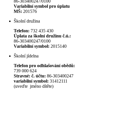
86-303400247/0100
Variabilní symbol pro úplatu
MŠ:
201576
Školní družina
Telefon:
732 435 430
Úplata za školní družinu č.ú.:
86-303400247/0100
Variabilní symbol:
2015140
Školní jídelna
Telefon pro odhlašování obědů:
739 000 624
Stravné: č. účtu:
86-303400247
variabilní symbol:
31412111
(uveďte jméno dítěte)