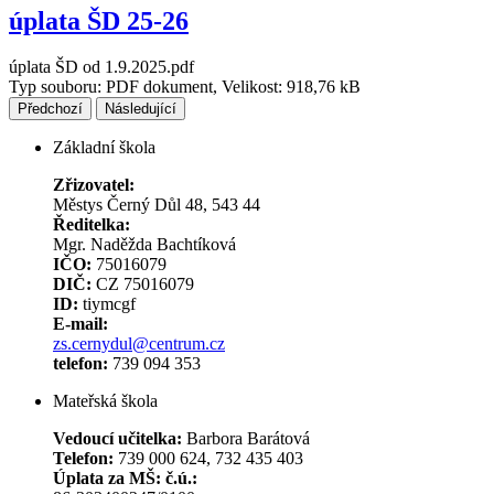
úplata ŠD 25-26
úplata ŠD od 1.9.2025.pdf
Typ souboru: PDF dokument, Velikost: 918,76 kB
Předchozí
Následující
Základní škola
Zřizovatel:
Městys Černý Důl 48, 543 44
Ředitelka:
Mgr. Naděžda Bachtíková
IČO:
75016079
DIČ:
CZ 75016079
ID:
tiymcgf
E-mail:
zs.cernydul@centrum.cz
telefon:
739 094 353
Mateřská škola
Vedoucí učitelka:
Barbora Barátová
Telefon:
739 000 624, 732 435 403
Úplata za MŠ: č.ú.: