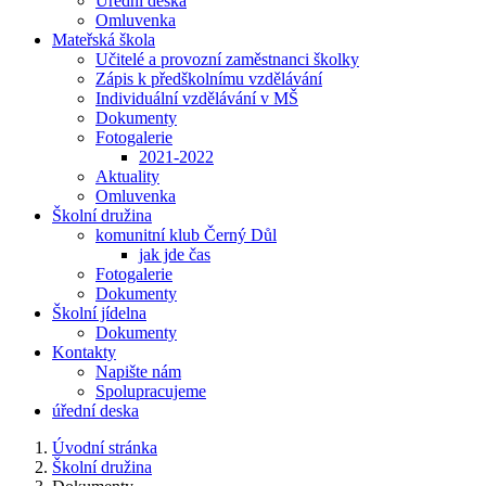
Úřední deska
Omluvenka
Mateřská škola
Učitelé a provozní zaměstnanci školky
Zápis k předškolnímu vzdělávání
Individuální vzdělávání v MŠ
Dokumenty
Fotogalerie
2021-2022
Aktuality
Omluvenka
Školní družina
komunitní klub Černý Důl
jak jde čas
Fotogalerie
Dokumenty
Školní jídelna
Dokumenty
Kontakty
Napište nám
Spolupracujeme
úřední deska
Úvodní stránka
Školní družina