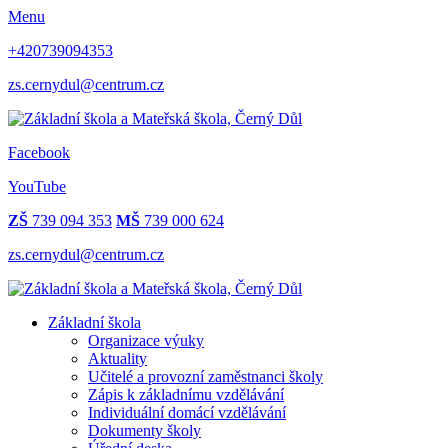
Menu
+420739094353
zs.cernydul@centrum.cz
Facebook
YouTube
ZŠ
739 094 353
MŠ
739 000 624
zs.cernydul@centrum.cz
Základní škola
Organizace výuky
Aktuality
Učitelé a provozní zaměstnanci školy
Zápis k základnímu vzdělávání
Individuální domácí vzdělávání
Dokumenty školy