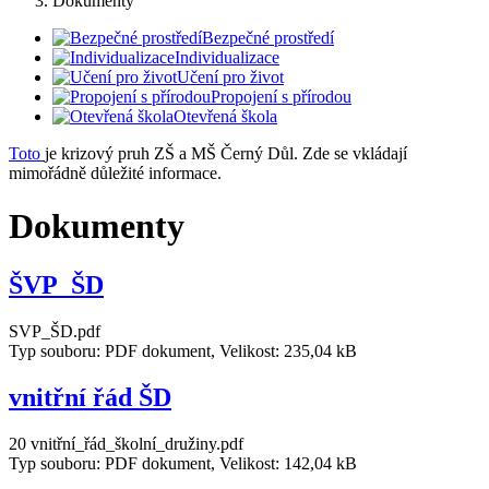
Dokumenty
Bezpečné prostředí
Individualizace
Učení pro život
Propojení s přírodou
Otevřená škola
Toto
je krizový pruh ZŠ a MŠ Černý Důl. Zde se vkládají
mimořádně důležité informace.
Dokumenty
ŠVP_ŠD
SVP_ŠD.pdf
Typ souboru: PDF dokument, Velikost: 235,04 kB
vnitřní řád ŠD
20 vnitřní_řád_školní_družiny.pdf
Typ souboru: PDF dokument, Velikost: 142,04 kB