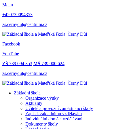
Menu
+420739094353
zs.cernydul@centrum.cz
Facebook
YouTube
ZŠ
739 094 353
MŠ
739 000 624
zs.cernydul@centrum.cz
Základní škola
Organizace výuky
Aktuality
Učitelé a provozní zaměstnanci školy
Zápis k základnímu vzdělávání
Individuální domácí vzdělávání
Dokumenty školy