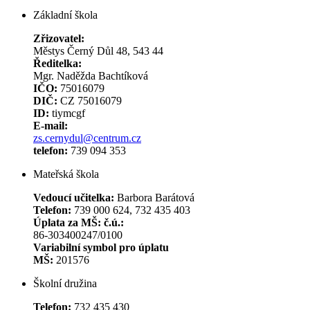
Základní škola
Zřizovatel:
Městys Černý Důl 48, 543 44
Ředitelka:
Mgr. Naděžda Bachtíková
IČO:
75016079
DIČ:
CZ 75016079
ID:
tiymcgf
E-mail:
zs.cernydul@centrum.cz
telefon:
739 094 353
Mateřská škola
Vedoucí učitelka:
Barbora Barátová
Telefon:
739 000 624, 732 435 403
Úplata za MŠ: č.ú.:
86-303400247/0100
Variabilní symbol pro úplatu
MŠ:
201576
Školní družina
Telefon:
732 435 430