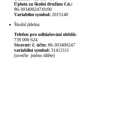
Úplata za školní družinu č.ú.:
86-303400247/0100
Variabilní symbol:
2015140
Školní jídelna
Telefon pro odhlašování obědů:
739 000 624
Stravné: č. účtu:
86-303400247
variabilní symbol:
31412111
(uveďte jméno dítěte)