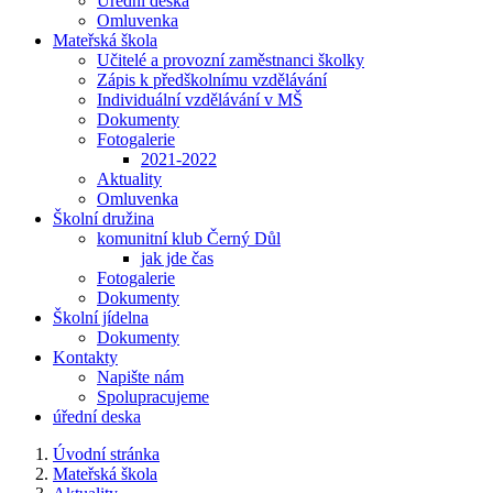
Úřední deska
Omluvenka
Mateřská škola
Učitelé a provozní zaměstnanci školky
Zápis k předškolnímu vzdělávání
Individuální vzdělávání v MŠ
Dokumenty
Fotogalerie
2021-2022
Aktuality
Omluvenka
Školní družina
komunitní klub Černý Důl
jak jde čas
Fotogalerie
Dokumenty
Školní jídelna
Dokumenty
Kontakty
Napište nám
Spolupracujeme
úřední deska
Úvodní stránka
Mateřská škola