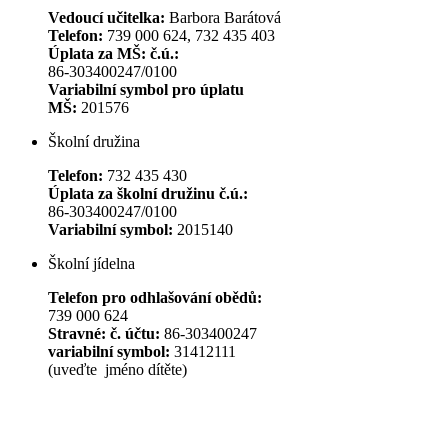
Vedoucí učitelka:
Barbora Barátová
Telefon:
739 000 624, 732 435 403
Úplata za MŠ: č.ú.:
86-303400247/0100
Variabilní symbol pro úplatu
MŠ:
201576
Školní družina
Telefon:
732 435 430
Úplata za školní družinu č.ú.:
86-303400247/0100
Variabilní symbol:
2015140
Školní jídelna
Telefon pro odhlašování obědů:
739 000 624
Stravné: č. účtu:
86-303400247
variabilní symbol:
31412111
(uveďte jméno dítěte)