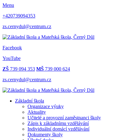
Menu
+420739094353
zs.cernydul@centrum.cz
Facebook
YouTube
ZŠ
739 094 353
MŠ
739 000 624
zs.cernydul@centrum.cz
Základní škola
Organizace výuky
Aktuality
Učitelé a provozní zaměstnanci školy
Zápis k základnímu vzdělávání
Individuální domácí vzdělávání
Dokumenty školy