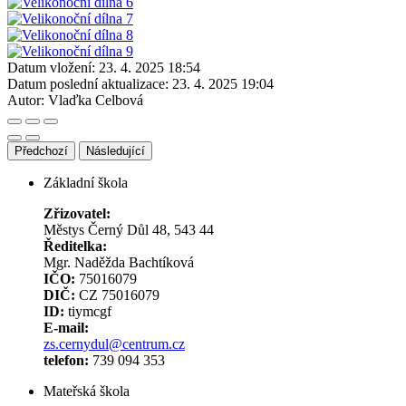
Datum vložení:
23. 4. 2025 18:54
Datum poslední aktualizace:
23. 4. 2025 19:04
Autor:
Vlaďka Celbová
Předchozí
Následující
Základní škola
Zřizovatel:
Městys Černý Důl 48, 543 44
Ředitelka:
Mgr. Naděžda Bachtíková
IČO:
75016079
DIČ:
CZ 75016079
ID:
tiymcgf
E-mail:
zs.cernydul@centrum.cz
telefon:
739 094 353
Mateřská škola