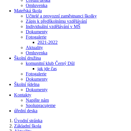
Úřední deska
Omluvenka
Mateřská škola
Učitelé a provozní zaměstnanci školky
Zápis k předškolnímu vzdělávání
Individuální vzdělávání v MŠ
Dokumenty
Fotogalerie
2021-2022
Aktuality
Omluvenka
Školní družina
komunitní klub Černý Důl
jak jde čas
Fotogalerie
Dokumenty
Školní jídelna
Dokumenty
Kontakty
Napište nám
Spolupracujeme
úřední deska
Úvodní stránka
Základní škola