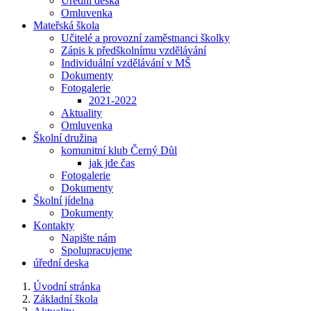
Úřední deska
Omluvenka
Mateřská škola
Učitelé a provozní zaměstnanci školky
Zápis k předškolnímu vzdělávání
Individuální vzdělávání v MŠ
Dokumenty
Fotogalerie
2021-2022
Aktuality
Omluvenka
Školní družina
komunitní klub Černý Důl
jak jde čas
Fotogalerie
Dokumenty
Školní jídelna
Dokumenty
Kontakty
Napište nám
Spolupracujeme
úřední deska
Úvodní stránka
Základní škola