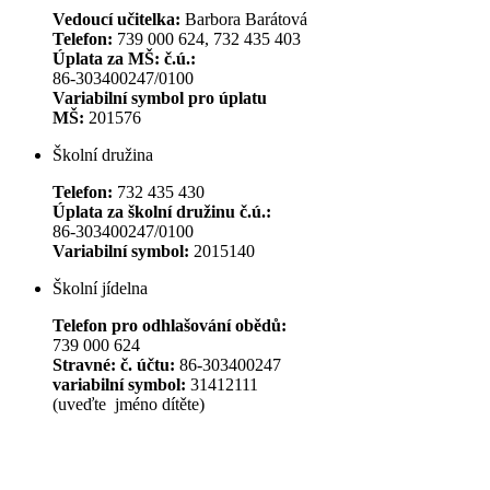
Vedoucí učitelka:
Barbora Barátová
Telefon:
739 000 624, 732 435 403
Úplata za MŠ: č.ú.:
86-303400247/0100
Variabilní symbol pro úplatu
MŠ:
201576
Školní družina
Telefon:
732 435 430
Úplata za školní družinu č.ú.:
86-303400247/0100
Variabilní symbol:
2015140
Školní jídelna
Telefon pro odhlašování obědů:
739 000 624
Stravné: č. účtu:
86-303400247
variabilní symbol:
31412111
(uveďte jméno dítěte)