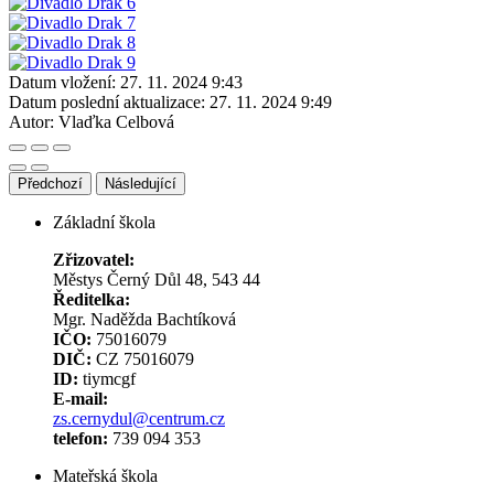
Datum vložení:
27. 11. 2024 9:43
Datum poslední aktualizace:
27. 11. 2024 9:49
Autor:
Vlaďka Celbová
Předchozí
Následující
Základní škola
Zřizovatel:
Městys Černý Důl 48, 543 44
Ředitelka:
Mgr. Naděžda Bachtíková
IČO:
75016079
DIČ:
CZ 75016079
ID:
tiymcgf
E-mail:
zs.cernydul@centrum.cz
telefon:
739 094 353
Mateřská škola