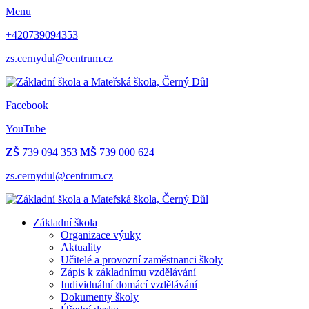
Menu
+420739094353
zs.cernydul@centrum.cz
Facebook
YouTube
ZŠ
739 094 353
MŠ
739 000 624
zs.cernydul@centrum.cz
Základní škola
Organizace výuky
Aktuality
Učitelé a provozní zaměstnanci školy
Zápis k základnímu vzdělávání
Individuální domácí vzdělávání
Dokumenty školy